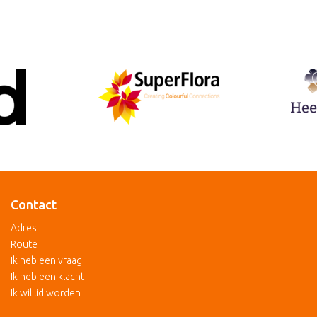
Contact
Adres
Route
Ik heb een vraag
Ik heb een klacht
Ik wil lid worden