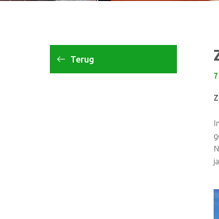
Terug
7
Z
I
g
N
j