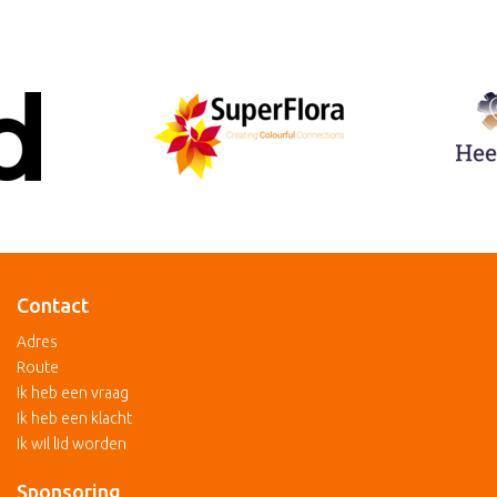
Contact
Adres
Route
Ik heb een vraag
Ik heb een klacht
Ik wil lid worden
Sponsoring