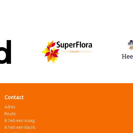
Contact
Adres
Route
Ik heb een vraag
Ik heb een klacht