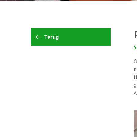
Terug
5
O
m
H
g
A