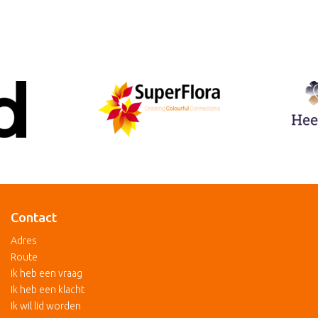
Contact
Adres
Route
Ik heb een vraag
Ik heb een klacht
Ik wil lid worden