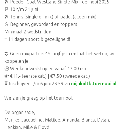
🎾 Poeder Coat Westland Single Mix Toernooi 2025
📆 10 t/m 21 juni
🎾 Tennis (single of mix) of padel (alleen mix)
💪 Beginner, gevorderd en toppers
Minimaal 2 wedstrijden
= 11 dagen sport & gezelligheid!
🤝 Geen mixpartner? Schrijf je in en laat het weten, wij
koppelen je!
🕒 Weekendwedstrijden vanaf 13.00 uur
💸 €11,- (eerste cat.) | €7,50 (tweede cat.)
⏳ Inschrijven t/m 6 juni 23:59 via
mijnknltb.toernooi.nl
We zien je graag op het toernooi!
De organisatie,
Marijke, Jacqueline, Matilde, Amanda, Bianca, Dylan,
Henkjan, Mike & Floyd