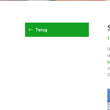
Terug
1
D
t
t
m
D