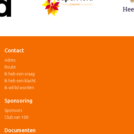
Contact
Adres
Route
Ik heb een vraag
Ik heb een klacht
Ik wil lid worden
Sponsoring
Sponsors
Club van 100
Documenten