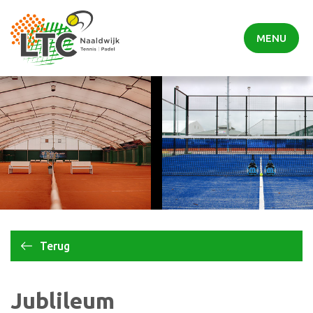
MENU
Terug
Jublileum