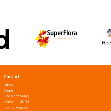
Contact
Adres
Route
Ik heb een vraag
Ik heb een klacht
Ik wil lid worden