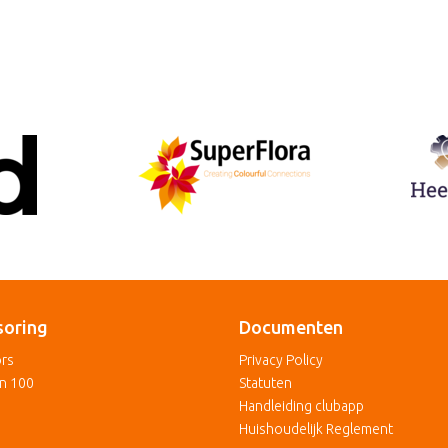
soring
Documenten
rs
Privacy Policy
an 100
Statuten
Handleiding clubapp
Huishoudelijk Reglement