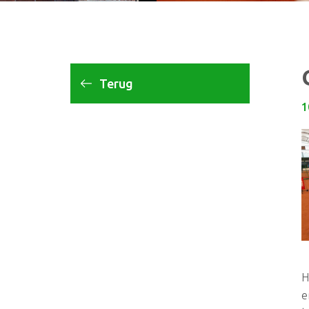
Terug
1
H
e