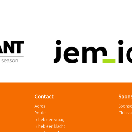
Contact
Spon
Adres
Sponso
Route
Club v
Ik heb een vraag
Ik heb een klacht