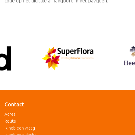
code op het digitale afhangbord in het paviljoen.
Contact
Adres
Route
Ik heb een vraag