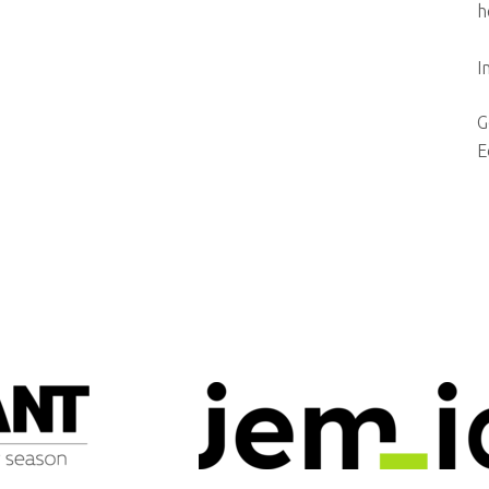
h
I
G
E