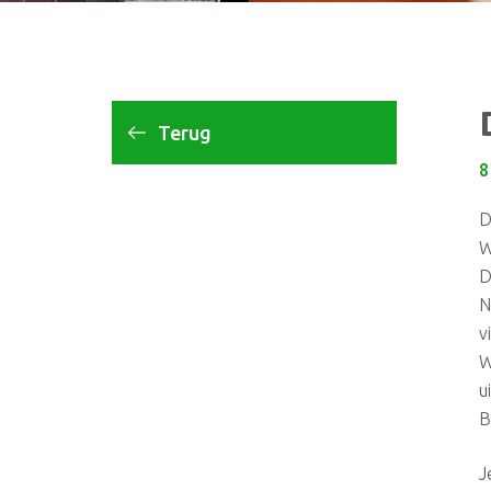
Terug
8
D
W
D
N
v
W
u
B
J