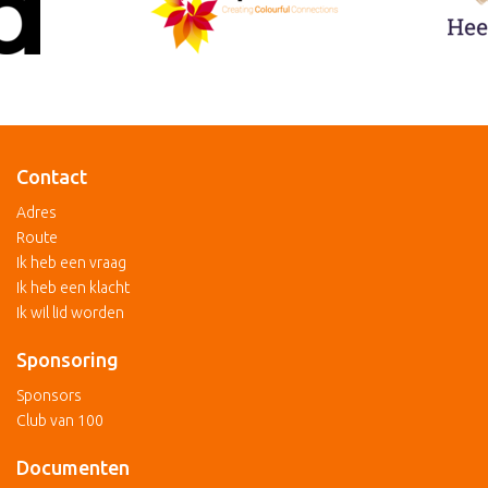
Contact
Adres
Route
Ik heb een vraag
Ik heb een klacht
Ik wil lid worden
Sponsoring
Sponsors
Club van 100
Documenten