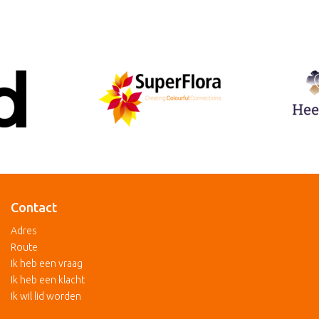
Contact
Adres
Route
Ik heb een vraag
Ik heb een klacht
Ik wil lid worden