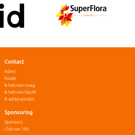
Contact
Adres
Route
Ik heb een vraag
Ik heb een klacht
Ik wil lid worden
Sponsoring
Sponsors
Club van 100