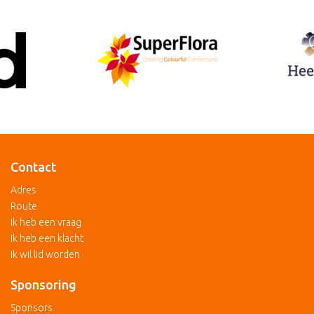
Contact
Adres
Route
Ik heb een vraag
Ik heb een klacht
Ik wil lid worden
Sponsoring
Sponsors